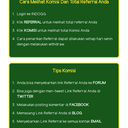
Cara Melihat Komisi Dan Total Referral Anda
1.
Login ke INDOGG
2.
Klik
REFERRAL
untuk melihat total referral Anda
3.
Klik
KOMISI
untuk melihat total Komisi Anda
4.
Cara penarikan Referral dapat dilakukan setiap hari senin
dengan melakukan withdraw.
Tips Komisi
1.
Anda bisa menyebarkan link Referral Anda ke
FORUM
2.
Bisa juga dengan men-tweet Link Referral Anda di
TWITTER
3.
Melakukan posting komentar di
FACEBOOK
4.
Memasang Link Referral Anda di
BLOG
5.
Menyebarkan Link Referral ke semua kontak
EMAIL